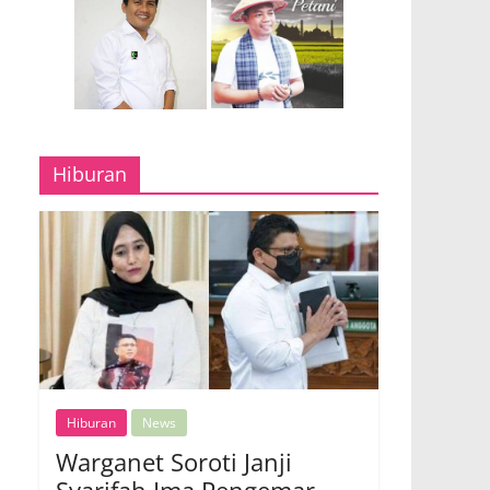
Hiburan
Hiburan
News
Warganet Soroti Janji
Syarifah Ima Pengemar