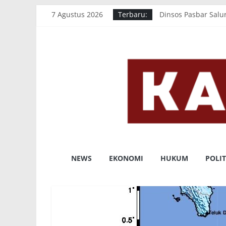
Dorong Percepata
Skip
7 Agustus 2026
Terbaru:
Dinsos Pasbar Sal
to
Perdana Pemilihan 
content
Pemkab Pasaman Ba
Cetak Prestasi Tin
KABAHARIAN.C
NEWS
EKONOMI
HUKUM
POLIT
LUGAS
DALAM
PEMBERITAAN