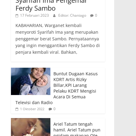
Ferdy Sambo
17 Februari 2023
Editor: Chaniago
0
KABAHARIAN, Warganet kembali
menyoroti Syarifah Ima yang merupakan
penggemar berat Sambo. Pernyataannya
yang ingin menggantikan Ferdy Sambo di
penjara kembali viral. Bahkan,
Buntut Dugaan Kasus
KDRT Artis Rizky
Billar,KPI Larang
Pelaku KDRT Mengisi
Acara Di Semua
Televisi dan Radio
0
1 Oktober 2022
Ariel Tatum tengah
hamil. Ariel Tatum pun
ngidam makanan Ote-