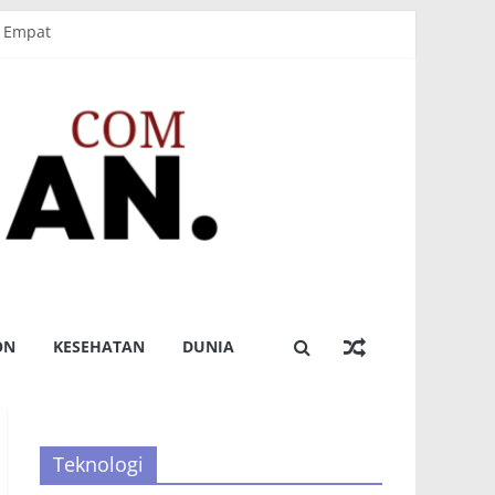
perda APBD
g Empat
 Sabet Dua Emas
ON
KESEHATAN
DUNIA
Teknologi