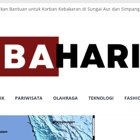
n Pembagunan, Pemkab Pasaman Barat Bersama DPRD Sahkan Ran
urkan Bantuan untuk Korban Kebakaran di Sungai Aur dan Simpan
E-voting, Pemkab Pasaman Barat, Matangkan Pilwana Di 87 Nagari
rat, Terima Kunjungan Anggota DPR RI Komisi IX
gkat Sumbar, Kontingen Shorinji Kempo Kabupaten Pasaman Barat
OM
IK
PARIWISATA
OLAHRAGA
TEKNOLOGI
FASHI