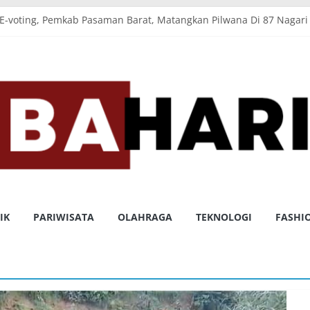
E-voting, Pemkab Pasaman Barat, Matangkan Pilwana Di 87 Nagari
rat, Terima Kunjungan Anggota DPR RI Komisi IX
gkat Sumbar, Kontingen Shorinji Kempo Kabupaten Pasaman Barat
n Pembagunan, Pemkab Pasaman Barat Bersama DPRD Sahkan Ran
urkan Bantuan untuk Korban Kebakaran di Sungai Aur dan Simpan
OM
IK
PARIWISATA
OLAHRAGA
TEKNOLOGI
FASHI