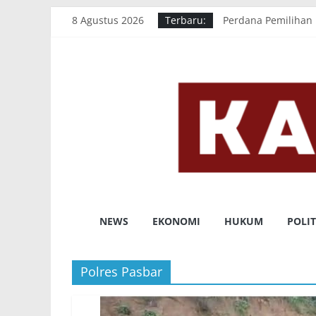
Skip
8 Agustus 2026
Terbaru:
Perdana Pemilihan 
to
Pemkab Pasaman Ba
content
Cetak Prestasi Tin
Dorong Percepata
Dinsos Pasbar Sal
KABAHARIAN.C
NEWS
EKONOMI
HUKUM
POLIT
LUGAS
DALAM
Polres Pasbar
PEMBERITAAN