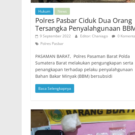
Hukum
News
Polres Pasbar Ciduk Dua Orang
Tersangka Penyalahgunaan BB
9 September 2022
Editor: Chaniago
0 Koment
Polres Pasbar
PASAMAN BARAT, Polres Pasaman Barat Polda
Sumatera Barat melakukan pengungkapan serta
penangkapan terhadap pelaku penyalahgunaan
Bahan Bakar Minyak (BBM) bersubsidi
Baca Selengkapnya