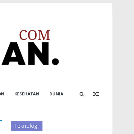
 Sabet Dua Emas
perda APBD
g Empat
ON
KESEHATAN
DUNIA
Teknologi